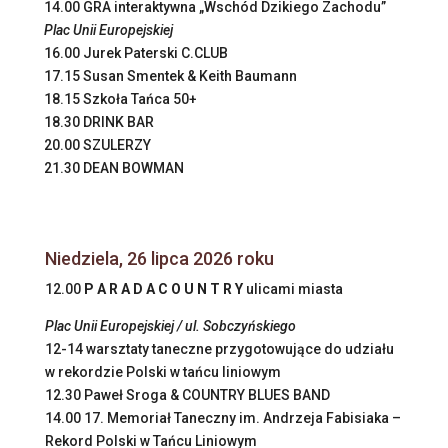
14.00 GRA interaktywna „Wschód Dzikiego Zachodu”
Plac Unii Europejskiej
16.00 Jurek Paterski C.CLUB
17.15 Susan Smentek & Keith Baumann
18.15 Szkoła Tańca 50+
18.30 DRINK BAR
20.00 SZULERZY
21.30 DEAN BOWMAN
Niedziela, 26 lipca 2026 roku
12.00
P A R A D A C O U N T R Y
ulicami miasta
Plac Unii Europejskiej / ul. Sobczyńskiego
12-14 warsztaty taneczne przygotowujące do udziału
w rekordzie Polski w tańcu liniowym
12.30 Paweł Sroga & COUNTRY BLUES BAND
14.00 17. Memoriał Taneczny im. Andrzeja Fabisiaka –
Rekord Polski w Tańcu Liniowym