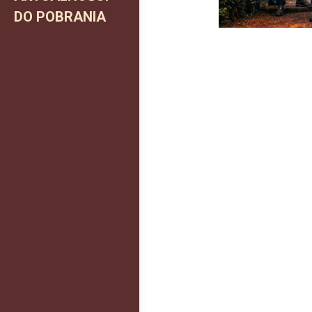
DO POBRANIA
Do pobrania