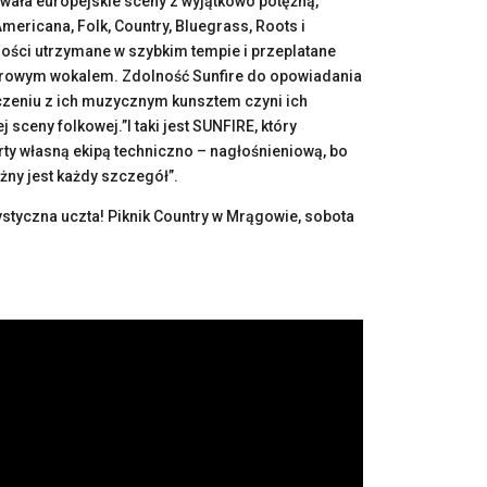
ała europejskie sceny z wyjątkowo potężną,
ricana, Folk, Country, Bluegrass, Roots i
zości utrzymane w szybkim tempie i przeplatane
surowym wokalem. Zdolność Sunfire do opowiadania
ączeniu z ich muzycznym kunsztem czyni ich
sceny folkowej.”I taki jest SUNFIRE, który
y własną ekipą techniczno – nagłośnieniową, bo
żny jest każdy szczegół”.
styczna uczta! Piknik Country w Mrągowie, sobota