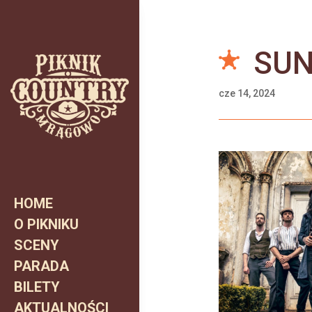
SUN
cze 14, 2024
HOME
Home
O PIKNIKU
O pikniku
SCENY
Sceny
PARADA
Parada
BILETY
Bilety
AKTUALNOŚCI
Aktualności