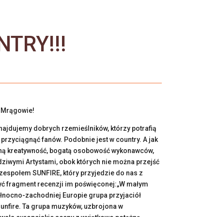
TRY!!!
w Mrągowie!
ajdujemy dobrych rzemieślników, którzy potrafią
rzyciągnąć fanów. Podobnie jest w country. A jak
zną kreatywność, bogatą osobowość wykonawców,
ziwymi Artystami, obok których nie można przejść
 z zespołem SUNFIRE, który przyjedzie do nas z
yć fragment recenzji im poświęconej:„W małym
nocno-zachodniej Europie grupa przyjaciół
Sunfire. Ta grupa muzyków, uzbrojona w