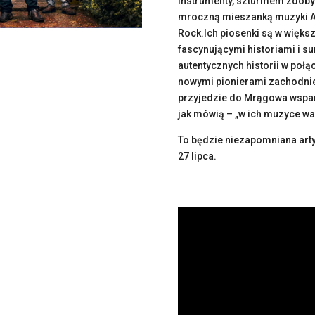
instrumenty, szturmem zdobyw
mroczną mieszanką muzyki Ame
Rock.Ich piosenki są w więks
fascynującymi historiami i 
autentycznych historii w poł
nowymi pionierami zachodniej 
przyjedzie do Mrągowa wspart
jak mówią – „w ich muzyce wa
To będzie niezapomniana arty
27 lipca.