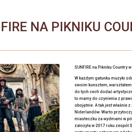
FIRE NA PIKNIKU COUN
SUNFIRE na Pikniku Country 
W każdym gatunku muzyki odn
swoim kunsztem, warsztatem p
do tych cech dodać artystyc
to mamy do czynienia z prawd
obojętnie. A tak jest właśnie
Niderlandów. Warto przytocz
miasteczku za wydmami w pół
założyła w 2017 roku zespół 